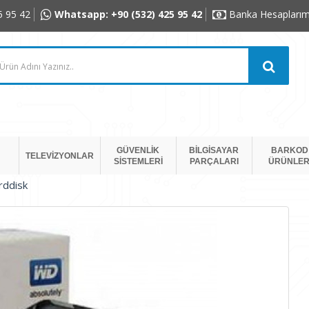
5 95 42
Whatsapp: +90 (532) 425 95 42
Banka Hesaplarım
GÜVENLİK
BİLGİSAYAR
BARKOD
TELEVİZYONLAR
SİSTEMLERİ
PARÇALARI
ÜRÜNLER
rddisk