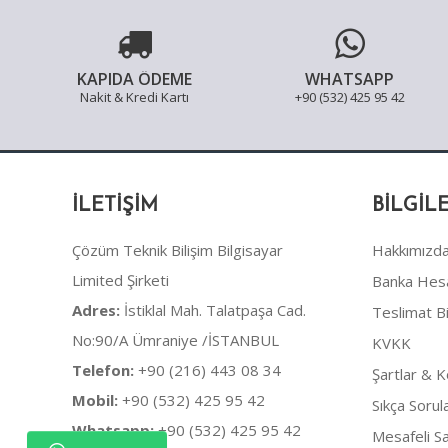
KAPIDA ÖDEME
WHATSAPP
Nakit & Kredi Kartı
+90 (532) 425 95 42
İLETIŞIM
BILGIL
Çözüm Teknik Bilişim Bilgisayar
Hakkımızd
Limited Şirketi
Banka Hesa
Adres:
İstiklal Mah. Talatpaşa Cad.
Teslimat Bil
No:90/A Ümraniye /İSTANBUL
KVKK
Telefon:
+90 (216) 443 08 34
Şartlar & K
Mobil:
+90 (532) 425 95 42
Sıkça Sorul
Whatsapp:
+90 (532) 425 95 42
Mesafeli S