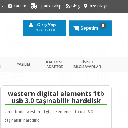
ız
Yardım
Sipariş Takip
Blog
Bize Ulaşın
Giriş Yap
0
Sepetim
veya Kayıt Ol
KABLO VE
KİŞİSEL
YAZILIM
İ
ADAPTÖR
BİLGİSAYARLAR
western digital elements 1tb
usb 3.0 taşınabilir harddisk
Ürün Kodu: western digital elements 1tb usb 3.0
taşınabilir harddisk