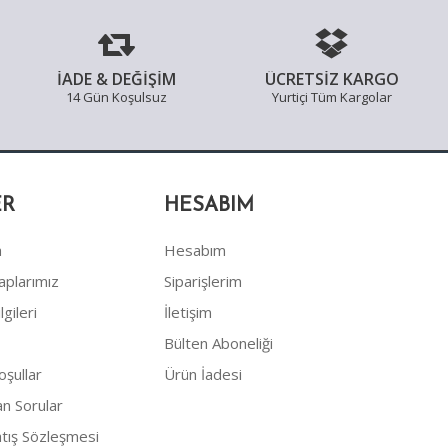
İADE & DEĞİŞİM
ÜCRETSİZ KARGO
14 Gün Koşulsuz
Yurtiçi Tüm Kargolar
ER
HESABIM
a
Hesabım
plarımız
Siparişlerim
gileri
İletişim
Bülten Aboneliği
oşullar
Ürün İadesi
an Sorular
atış Sözleşmesi