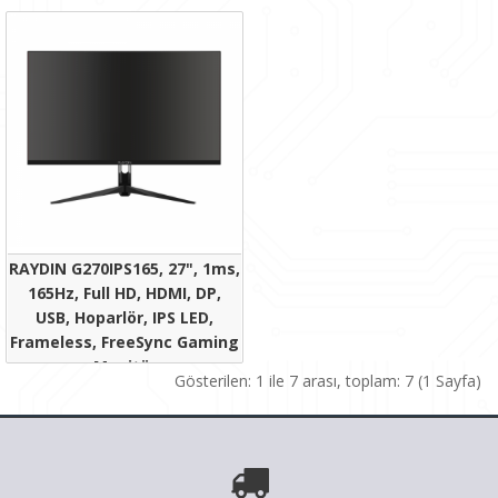
0,00₺
Monitör
0,00₺
RAYDIN G270IPS165, 27", 1ms,
165Hz, Full HD, HDMI, DP,
USB, Hoparlör, IPS LED,
Frameless, FreeSync Gaming
Monitör
Gösterilen: 1 ile 7 arası, toplam: 7 (1 Sayfa)
0,00₺